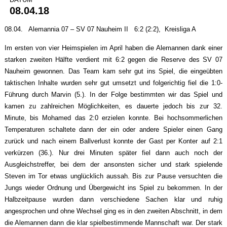
08.04.18
08.04. Alemannia 07 – SV 07 Nauheim II 6:2 (2:2), Kreisliga A
Im ersten von vier Heimspielen im April haben die Alemannen dank einer
starken zweiten Hälfte verdient mit 6:2 gegen die Reserve des SV 07
Nauheim gewonnen. Das Team kam sehr gut ins Spiel, die eingeübten
taktischen Inhalte wurden sehr gut umsetzt und folgerichtig fiel die 1:0-
Führung durch Marvin (5.). In der Folge bestimmten wir das Spiel und
kamen zu zahlreichen Möglichkeiten, es dauerte jedoch bis zur 32.
Minute, bis Mohamed das 2:0 erzielen konnte. Bei hochsommerlichen
Temperaturen schaltete dann der ein oder andere Spieler einen Gang
zurück und nach einem Ballverlust konnte der Gast per Konter auf 2:1
verkürzen (36.). Nur drei Minuten später fiel dann auch noch der
Ausgleichstreffer, bei dem der ansonsten sicher und stark spielende
Steven im Tor etwas unglücklich aussah. Bis zur Pause versuchten die
Jungs wieder Ordnung und Übergewicht ins Spiel zu bekommen. In der
Halbzeitpause wurden dann verschiedene Sachen klar und ruhig
angesprochen und ohne Wechsel ging es in den zweiten Abschnitt, in dem
die Alemannen dann die klar spielbestimmende Mannschaft war. Der stark