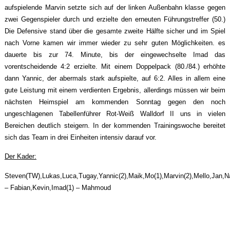
aufspielende Marvin setzte sich auf der linken Außenbahn klasse gegen
zwei Gegenspieler durch und erzielte den erneuten Führungstreffer (50.)
Die Defensive stand über die gesamte zweite Hälfte sicher und im Spiel
nach Vorne kamen wir immer wieder zu sehr guten Möglichkeiten. es
dauerte bis zur 74. Minute, bis der eingewechselte Imad das
vorentscheidende 4:2 erzielte. Mit einem Doppelpack (80./84.) erhöhte
dann Yannic, der abermals stark aufspielte, auf 6:2. Alles in allem eine
gute Leistung mit einem verdienten Ergebnis, allerdings müssen wir beim
nächsten Heimspiel am kommenden Sonntag gegen den noch
ungeschlagenen Tabellenführer Rot-Weiß Walldorf II uns in vielen
Bereichen deutlich steigern. In der kommenden Trainingswoche bereitet
sich das Team in drei Einheiten intensiv darauf vor.
Der Kader:
Steven(TW),Lukas,Luca,Tugay,Yannic(2),Maik,Mo(1),Marvin(2),Mello,Jan,N
– Fabian,Kevin,Imad(1) – Mahmoud