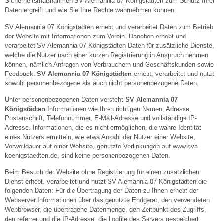
Sicherheitsmaßnahmen SV Alemannia 07 Königstädten zum Schutz Ihrer
Daten ergreift und wie Sie Ihre Rechte wahrnehmen können.
SV Alemannia 07 Königstädten erhebt und verarbeitet Daten zum Betrieb
der Website mit Informationen zum Verein. Daneben erhebt und
verarbeitet SV Alemannia 07 Königstädten Daten für zusätzliche Dienste,
welche die Nutzer nach einer kurzen Registrierung in Anspruch nehmen
können, nämlich Anfragen von Verbrauchern und Geschäftskunden sowie
Feedback.
SV Alemannia 07 Königstädten
erhebt, verarbeitet und nutzt
sowohl personenbezogene als auch nicht personenbezogene Daten.
Unter personenbezogenen Daten versteht
SV Alemannia 07
Königstädten
Informationen wie Ihren richtigen Namen, Adresse,
Postanschrift, Telefonnummer, E-Mail-Adresse und vollständige IP-
Adresse. Informationen, die es nicht ermöglichen, die wahre Identität
eines Nutzers ermitteln, wie etwa Anzahl der Nutzer einer Website,
Verweildauer auf einer Website, genutzte Verlinkungen auf www.sva-
koenigstaedten.de, sind keine personenbezogenen Daten.
Beim Besuch der Website ohne Registrierung für einen zusätzlichen
Dienst erhebt, verarbeitet und nutzt SV Alemannia 07 Königstädten die
folgenden Daten: Für die Übertragung der Daten zu Ihnen erhebt der
Webserver Informationen über das genutzte Endgerät, den verwendeten
Webbrowser, die übertragene Datenmenge, den Zeitpunkt des Zugriffs,
den referrer und die IP-Adresse, die Logfile des Servers gespeichert