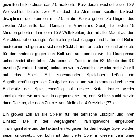
gezielten Linksschuss das 2:0 markierte. Kurz darauf wechselte der TSV
Wolfskehlen bereits zwei Mal, doch die Alemannen spielten taktisch
diszipliniert und konnten mit 2:0 in die Pause gehen. Zu Beginn des
zweiten Abschnitts kam Damian für Marvin ins Spiel, die ersten 15
Minuten gehörten dann dem TSV Wolfskehlen, der mit aller Macht auf den
Anschlusstreffer drängte. Wir hielten jedoch dagegen und hatten mit Robin
heute einen ruhigen und sicheren Rückhalt im Tor. Jeder lief und arbeitete
für den anderen gegen den Ball und so konnten wir die Drangphase
unbeschadet überstehen. Als abermals Yannic in der 62. Minute das 3:0
erzielte (Vorarbeit Fabian), bekamen wir im Anschluss wieder mehr Zugriff
auf das Spiel. Mit zunehmender Spieldauer ließen die
Angriffsbemühungen der Gastgeber nach und wir bekamen durch mehr
Ballbesitz das Spiel endgültig auf unsere Seite. Immer wieder
kombinierten wir uns vor das gegnerische Tor, den Schlusspunkt setzte
dann Damian, der nach Zuspiel von Mello das 4:0 erzielte (77.).
Ein großes Lob an alle Spieler für ihre taktische Disziplin und ihren
Einsatz. Die in der vergangenen Trainingswoche eingeübten
Trainingsinhalte und die taktischen Vorgaben für das heutige Spiel wurden
super umgesetzt, der Lohn ist das vierte Spiel in diesem Jahr ohne