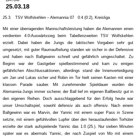
25.03.18
25.3. TSV Wolfskehlen – Alemannia 07 0:4 (0:2), Kreisliga
Mit einer überragenden Mannschaftsleistung haben die Alemannen einen
verdienten 4:0-Auswärtssieg beim Tabellenzweiten TSV Wolfskehlen
erzielt. Dabei haben die Jungs die taktischen Vorgaben sehr gut
umgesetzt, mit guter Raumaufteilung standen wir sicher in der Defensive
und haben nach Ballgewinn schnell und gefährlich umgeschaltet. Zu
Beginn war der Gastgeber spielbestimmend und kam zu einigen
gefährlichen Abschlussaktionen, allerdings stand die Innenverteidigung
um Jan und Lukas sicher und Robin im Tor hielt seinen Kasten mit einer
klassen Parade sauber. Mit zunehmender Spieldauer wurden die
Alemannia-Jungs immer sicherer, der Ball lief im eigenen Ballbesitz gut in
den eigenen Reihen. Doch ausschlaggebend für den Erfolg heute war
unser Umschaltspiel, sowohl defensiv als auch offensiv. Nach einem
Ballgewinn war es Marvin, der Yannic mit einem super Pass in Szene
setzte, mit einem gefühlvollen Lupfer über den herauslaufenden Torhüter
erzielte der stark aufspielende Yannic das 1:0 (25.). Nur sieben Minuten
später war es abermals Yannic, der nach Zuspiel von Mo mit einem