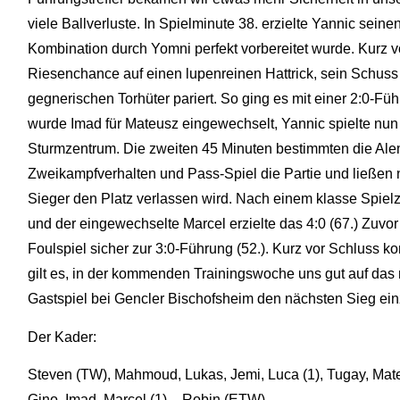
viele Ballverluste. In Spielminute 38. erzielte Yannic seinen
Kombination durch Yomni perfekt vorbereitet wurde. Kurz v
Riesenchance auf einen lupenreinen Hattrick, sein Schuss
gegnerischen Torhüter pariert. So ging es mit einer 2:0-Fü
wurde Imad für Mateusz eingewechselt, Yannic spielte nun
Sturmzentrum. Die zweiten 45 Minuten bestimmten die Ale
Zweikampfverhalten und Pass-Spiel die Partie und ließen 
Sieger den Platz verlassen wird. Nach einem klasse Spielz
und der eingewechselte Marcel erzielte das 4:0 (67.) Zuvo
Foulspiel sicher zur 3:0-Führung (52.). Kurz vor Schluss k
gilt es, in der kommenden Trainingswoche uns gut auf das
Gastspiel bei Gencler Bischofsheim den nächsten Sieg ein
Der Kader:
Steven (TW), Mahmoud, Lukas, Jemi, Luca (1), Tugay, Mate
Gino, Imad, Marcel (1) – Robin (ETW)