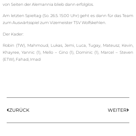
von Seiten der Alemannia blieb dann erfolglos.
Am letzten Spieltag (So. 26.5. 15:00 Uhr) geht es dann für das Team
zum Auswärtsspiel zum Vizemeister TSV Wolfskehlen.
Der Kader:
Robin (TW), Mahmoud, Lukas, Jemi, Luca, Tugay, Mateusz, Kevin,
Khayree, Yannic (1), Mello – Gino (1), Dominic (1), Marcel – Steven
(ETW), Fahad, Imad
ZURÜCK
WEITER