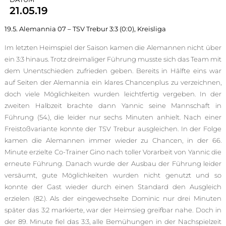
21.05.19
19.5. Alemannia 07 – TSV Trebur 3:3 (0:0), Kreisliga
Im letzten Heimspiel der Saison kamen die Alemannen nicht über
ein 3:3 hinaus. Trotz dreimaliger Führung musste sich das Team mit
dem Unentschieden zufrieden geben. Bereits in Hälfte eins war
auf Seiten der Alemannia ein klares Chancenplus zu verzeichnen,
doch viele Möglichkeiten wurden leichtfertig vergeben. In der
zweiten Halbzeit brachte dann Yannic seine Mannschaft in
Führung (54.), die leider nur sechs Minuten anhielt. Nach einer
Freistoßvariante konnte der TSV Trebur ausgleichen. In der Folge
kamen die Alemannen immer wieder zu Chancen, in der 66.
Minute erzielte Co-Trainer Gino nach toller Vorarbeit von Yannic die
erneute Führung. Danach wurde der Ausbau der Führung leider
versäumt, gute Möglichkeiten wurden nicht genutzt und so
konnte der Gast wieder durch einen Standard den Ausgleich
erzielen (82.). Als der eingewechselte Dominic nur drei Minuten
später das 3:2 markierte, war der Heimsieg greifbar nahe. Doch in
der 89. Minute fiel das 3:3, alle Bemühungen in der Nachspielzeit