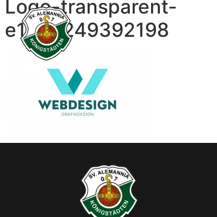
Logo-transparent-
e1642249392198