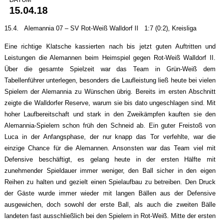
15.04.18
15.4. Alemannia 07 – SV Rot-Weiß Walldorf II 1:7 (0:2), Kreisliga
Eine richtige Klatsche kassierten nach bis jetzt guten Auftritten und
Leistungen die Alemannen beim Heimspiel gegen Rot-Weiß Walldorf II.
Über die gesamte Spielzeit war das Team in Grün-Weiß dem
Tabellenführer unterlegen, besonders die Laufleistung ließ heute bei vielen
Spielern der Alemannia zu Wünschen übrig. Bereits im ersten Abschnitt
zeigte die Walldorfer Reserve, warum sie bis dato ungeschlagen sind. Mit
hoher Laufbereitschaft und stark in den Zweikämpfen kauften sie den
Alemannia-Spielern schon früh den Schneid ab. Ein guter Freistoß von
Luca in der Anfangsphase, der nur knapp das Tor verfehlte, war die
einzige Chance für die Alemannen. Ansonsten war das Team viel mit
Defensive beschäftigt, es gelang heute in der ersten Hälfte mit
zunehmender Spieldauer immer weniger, den Ball sicher in den eigen
Reihen zu halten und gezielt einen Spielaufbau zu betreiben. Den Druck
der Gäste wurde immer wieder mit langen Bällen aus der Defensive
ausgewichen, doch sowohl der erste Ball, als auch die zweiten Bälle
landeten fast ausschließlich bei den Spielern in Rot-Weiß. Mitte der ersten