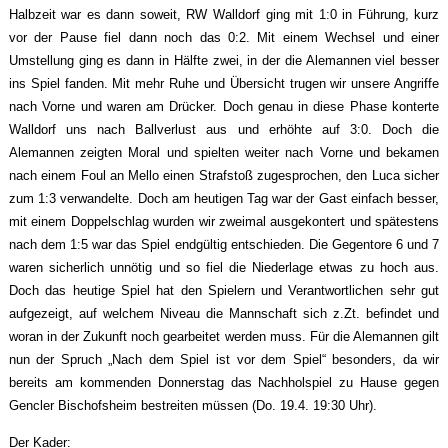
Halbzeit war es dann soweit, RW Walldorf ging mit 1:0 in Führung, kurz
vor der Pause fiel dann noch das 0:2. Mit einem Wechsel und einer
Umstellung ging es dann in Hälfte zwei, in der die Alemannen viel besser
ins Spiel fanden. Mit mehr Ruhe und Übersicht trugen wir unsere Angriffe
nach Vorne und waren am Drücker. Doch genau in diese Phase konterte
Walldorf uns nach Ballverlust aus und erhöhte auf 3:0. Doch die
Alemannen zeigten Moral und spielten weiter nach Vorne und bekamen
nach einem Foul an Mello einen Strafstoß zugesprochen, den Luca sicher
zum 1:3 verwandelte. Doch am heutigen Tag war der Gast einfach besser,
mit einem Doppelschlag wurden wir zweimal ausgekontert und spätestens
nach dem 1:5 war das Spiel endgültig entschieden. Die Gegentore 6 und 7
waren sicherlich unnötig und so fiel die Niederlage etwas zu hoch aus.
Doch das heutige Spiel hat den Spielern und Verantwortlichen sehr gut
aufgezeigt, auf welchem Niveau die Mannschaft sich z.Zt. befindet und
woran in der Zukunft noch gearbeitet werden muss. Für die Alemannen gilt
nun der Spruch „Nach dem Spiel ist vor dem Spiel“ besonders, da wir
bereits am kommenden Donnerstag das Nachholspiel zu Hause gegen
Gencler Bischofsheim bestreiten müssen (Do. 19.4. 19:30 Uhr).
Der Kader: