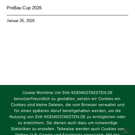
ProBau Cup 2026
Januar 26, 2026
Cookie Richtlinie Um SVA-KOENIGSTAEDTEN.DE
benutzerfreundlich zu gestalten, setzen wir Cookies ein.
Cookies sind kleine Dateien, die vom Browser verwaltet und
Torhüter/in gesucht Jahrgang 2012 / 2013
für einen späteren Abruf bereitgehalten werden, um die
Nutzung von SVA-KOENIGSTAEDTEN.DE zu ermöglichen oder
zu erleichtern. Sie dienen auch dazu um notwendige
Oktober 1, 2024
Statistiken zu erstellen. Teilweise werden auch Cookies von
Dritten (z.B. Google und Facebook) eingesetzt. Mit der