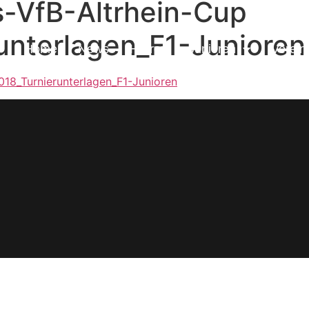
-VfB-Altrhein-Cup
unterlagen_F1-Junioren
Home
News
Herren
Junioren
Verein
18_Turnierunterlagen_F1-Junioren