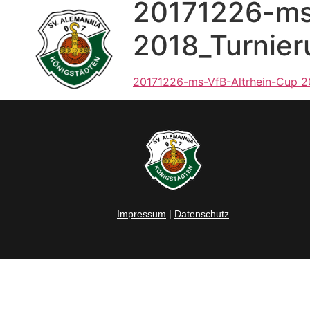
20171226-ms
2018_Turnier
20171226-ms-VfB-Altrhein-Cup 20
Impressum
|
Datenschutz