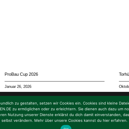
ProBau Cup 2026
Torhü
Januar 26, 2026
Oktob
lich zu gestalten, setzen wir Cookies ein. Cookies sind kleine Datei
DE zu ermöglichen oder zu erleichtern. Sie dienen auch dazu um notw
eren Nutzung unserer Dienste erklärst du dich damit einverstanden, d
selbst verändern. Mehr über unsere Cookies kannst du hier erfahren.