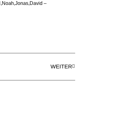
l,Noah,Jonas,David –
WEITER