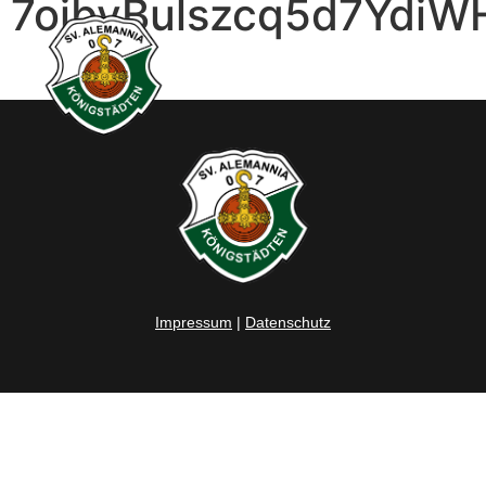
7oibyBulszcq5d7YdiW
Impressum
|
Datenschutz