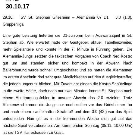
30.10.17
29.10. SV St. Stephan Griesheim – Alemannia 07 D1 3:0 (1:0),
Gruppenliga
Eine gute Leistung lieferten die D1-Junioren beim Auswärtsspiel in St.
Stephan ab. Wie erwartet hatte der Gastgeber, aktuell Tabellenzweiter,
mehr Spielanteile und konnte in der 7. Minute in Führung gehen. Die
Alemannia-Jungs setzten die taktischen Vorgaben von Coach Ned Kostro
gut um und standen sicher und kompakt in der Abwehr. Nach
Balleroberung wurde schnell umgeschaltet und so hatten die Alemannen
im ersten Abschnitt drei sehr gute Möglichkeiten auf den Ausgleichstreffer,
die jedoch ungenutz blieben. Mit Zuversicht gingen die Kostro-Schützlinge
in die zweite Hälfte, doch nach nur zwei Minuten konnte St. Stephan nach
einem Abstimmungsfehler in unserer Abwehr das 2:0 erzielen. Trotz
Rückenwind kamen die Jungs nur noch selten vor das Griesheimer Tor
und nach einem zweifelhaften Strafstoß und dem 3:0 (43.) war das Spiel
entschieden. Nun gilt es in der kommenden Woche sich gut auf das
nächste Spiel vorzubereiten. Am kommenden Sonntag (05.11. 10:00 Uhr)
ist die TSV Harreshausen zu Gast.