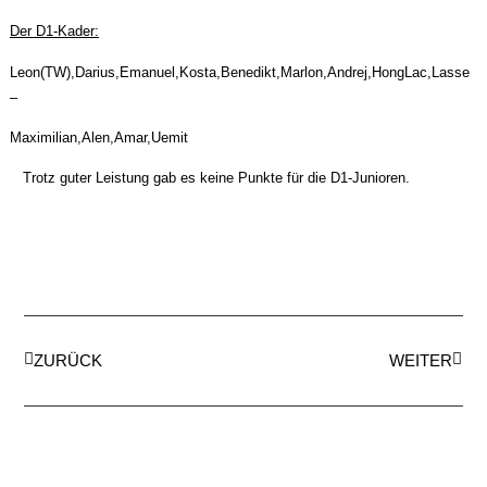
Der D1-Kader:
Leon(TW),Darius,Emanuel,Kosta,Benedikt,Marlon,Andrej,HongLac,Lasse
–
Maximilian,Alen,Amar,Uemit
Trotz guter Leistung gab es keine Punkte für die D1-Junioren.
ZURÜCK
WEITER