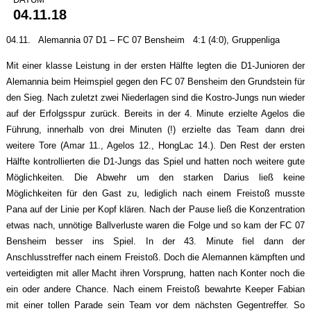
04.11.18
04.11. Alemannia 07 D1 – FC 07 Bensheim 4:1 (4:0), Gruppenliga
Mit einer klasse Leistung in der ersten Hälfte legten die D1-Junioren der
Alemannia beim Heimspiel gegen den FC 07 Bensheim den Grundstein für
den Sieg. Nach zuletzt zwei Niederlagen sind die Kostro-Jungs nun wieder
auf der Erfolgsspur zurück. Bereits in der 4. Minute erzielte Agelos die
Führung, innerhalb von drei Minuten (!) erzielte das Team dann drei
weitere Tore (Amar 11., Agelos 12., HongLac 14.). Den Rest der ersten
Hälfte kontrollierten die D1-Jungs das Spiel und hatten noch weitere gute
Möglichkeiten. Die Abwehr um den starken Darius ließ keine
Möglichkeiten für den Gast zu, lediglich nach einem Freistoß musste
Pana auf der Linie per Kopf klären. Nach der Pause ließ die Konzentration
etwas nach, unnötige Ballverluste waren die Folge und so kam der FC 07
Bensheim besser ins Spiel. In der 43. Minute fiel dann der
Anschlusstreffer nach einem Freistoß. Doch die Alemannen kämpften und
verteidigten mit aller Macht ihren Vorsprung, hatten nach Konter noch die
ein oder andere Chance. Nach einem Freistoß bewahrte Keeper Fabian
mit einer tollen Parade sein Team vor dem nächsten Gegentreffer. So