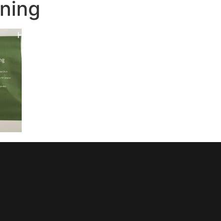
ining
Home
News
Herren
Junioren
Verein