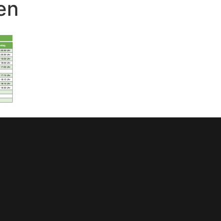
en
Home
News
Herren
Junioren
Verein