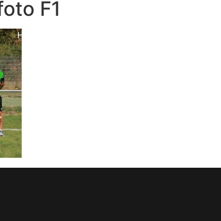
oto F1
Home
News
Herren
Junioren
Verein