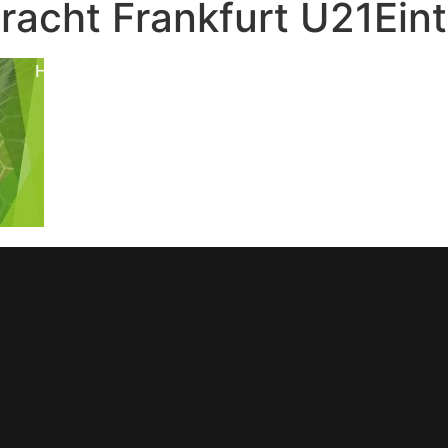
tracht Frankfurt U21Eintr
Home
News
Herren
Junioren
Verein