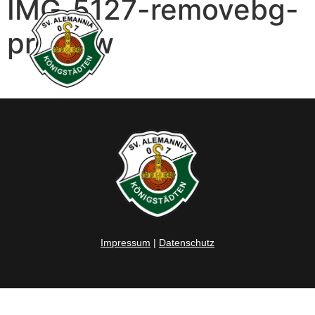
IMG_5127-removebg-
preview
Impressum
|
Datenschutz