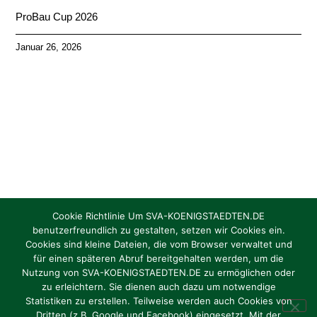
ProBau Cup 2026
Januar 26, 2026
Cookie Richtlinie Um SVA-KOENIGSTAEDTEN.DE
benutzerfreundlich zu gestalten, setzen wir Cookies ein.
Cookies sind kleine Dateien, die vom Browser verwaltet und
für einen späteren Abruf bereitgehalten werden, um die
Torhüter/in gesucht Jahrgang 2012 / 2013
Nutzung von SVA-KOENIGSTAEDTEN.DE zu ermöglichen oder
zu erleichtern. Sie dienen auch dazu um notwendige
Oktober 1, 2024
Statistiken zu erstellen. Teilweise werden auch Cookies von
Dritten (z.B. Google und Facebook) eingesetzt. Mit der