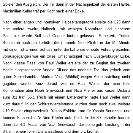
Spieler den Ausgleich. Der fiel dann in der Nachspielzeit der ersten Hälfte,
Maximilian Keller traf per Kopf nach einer Ecke.
Nach einer langen und intensiven Halbzeitansprache spielte die U23 dann
eine andere zweite Halbzeit, mit wenigen Kontakten und sicherem
Passspiel wurde Ball und Gegner laufen gelassen. Scheiterte Yassin
Bouazzati noch am Torhüter (55.), konnte Nico Pfeifer in der 61. Minute
mit einem strammen Schuss unter die Latte die erneute Führung erzielen,
vorausgegangen war ein tolles Umschaltspiel nach Gustavsburger Ecke.
Nach klasse Pass von Paul Weller erzielte der zu Beginn der zweiten
Hälfte eingewechselte Angelo DiLuca das nächste Tor, das jedoch vom
guten Schiedsrichter Markus Volk (Mühltal) wegen Abseitsstellung nicht
gegeben wurde. Kurz darauf war es Paul Weller, der eine tolle
Kombination über Noah Grewatsch und Nico Pfeifer aus kurzer Distanz
zum 3:1 traf (65.), Pech mit einem Lattentreffer hatte Paul Weller dann
kurz darauf. In der Schlussviertelstunde wurden dann noch zwei weitere
U19-Spieler eingewechselt, Yazan Eskhita kam für Yassin Bouazzati und
Ioannis Siapanidis für Nico Pfeifer aufs Feld. In der 80. erzielte Ioannis
dann das 4:1, Assist von Noah Grewtasch, der seine gute Leistung in der
84. mit einem tollen Distanzschuss und dem 5:1 krönte.