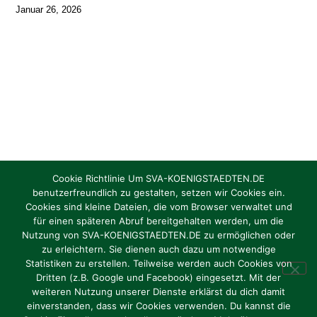
Januar 26, 2026
Cookie Richtlinie Um SVA-KOENIGSTAEDTEN.DE
benutzerfreundlich zu gestalten, setzen wir Cookies ein.
Cookies sind kleine Dateien, die vom Browser verwaltet und
Torhüter/in gesucht Jahrgang 2012 / 2013
für einen späteren Abruf bereitgehalten werden, um die
Nutzung von SVA-KOENIGSTAEDTEN.DE zu ermöglichen oder
zu erleichtern. Sie dienen auch dazu um notwendige
Oktober 1, 2024
Statistiken zu erstellen. Teilweise werden auch Cookies von
Dritten (z.B. Google und Facebook) eingesetzt. Mit der
weiteren Nutzung unserer Dienste erklärst du dich damit
einverstanden, dass wir Cookies verwenden. Du kannst die