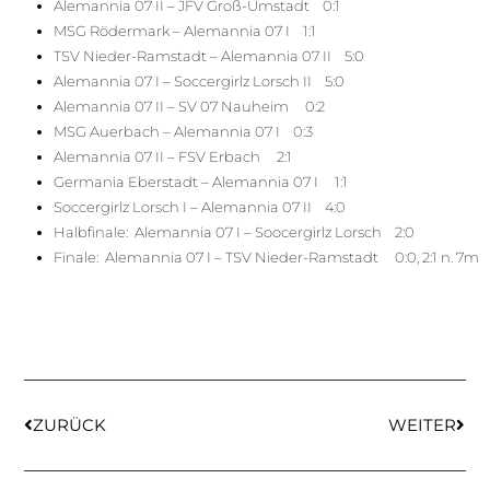
Alemannia 07 II – JFV Groß-Umstadt 0:1
MSG Rödermark – Alemannia 07 I 1:1
TSV Nieder-Ramstadt – Alemannia 07 II 5:0
Alemannia 07 I – Soccergirlz Lorsch II 5:0
Alemannia 07 II – SV 07 Nauheim 0:2
MSG Auerbach – Alemannia 07 I 0:3
Alemannia 07 II – FSV Erbach 2:1
Germania Eberstadt – Alemannia 07 I 1:1
Soccergirlz Lorsch I – Alemannia 07 II 4:0
Halbfinale: Alemannia 07 I – Soocergirlz Lorsch 2:0
Finale: Alemannia 07 I – TSV Nieder-Ramstadt 0:0, 2:1 n. 7m
ZURÜCK
WEITER