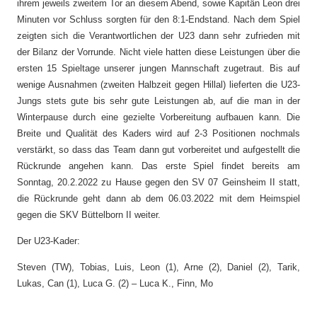
ihrem jeweils zweitem Tor an diesem Abend, sowie Kapitän Leon drei
Minuten vor Schluss sorgten für den 8:1-Endstand. Nach dem Spiel
zeigten sich die Verantwortlichen der U23 dann sehr zufrieden mit
der Bilanz der Vorrunde. Nicht viele hatten diese Leistungen über die
ersten 15 Spieltage unserer jungen Mannschaft zugetraut. Bis auf
wenige Ausnahmen (zweiten Halbzeit gegen Hillal) lieferten die U23-
Jungs stets gute bis sehr gute Leistungen ab, auf die man in der
Winterpause durch eine gezielte Vorbereitung aufbauen kann. Die
Breite und Qualität des Kaders wird auf 2-3 Positionen nochmals
verstärkt, so dass das Team dann gut vorbereitet und aufgestellt die
Rückrunde angehen kann. Das erste Spiel findet bereits am
Sonntag, 20.2.2022 zu Hause gegen den SV 07 Geinsheim II statt,
die Rückrunde geht dann ab dem 06.03.2022 mit dem Heimspiel
gegen die SKV Büttelborn II weiter.
Der U23-Kader:
Steven (TW), Tobias, Luis, Leon (1), Arne (2), Daniel (2), Tarik,
Lukas, Can (1), Luca G. (2) – Luca K., Finn, Mo