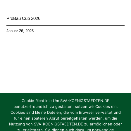
ProBau Cup 2026
Januar 26, 2026
Cookie Richtlinie Um SVA-KOENIGSTAEDTEN.DE
benutzerfreundlich zu gestalten, setzen wir Cookies ein.
Cookies sind kleine Dateien, die vom Browser verwaltet und
Torhüter/in gesucht Jahrgang 2012 / 2013
für einen späteren Abruf bereitgehalten werden, um die
Nutzung von SVA-KOENIGSTAEDTEN.DE zu ermöglichen oder
zu erleichtern. Sie dienen auch dazu um notwendige
Oktober 1, 2024