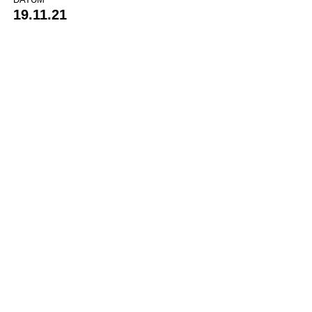
19.11.21
U23 BEENDET HINRUNDE MIT 30
PUNKTEN!