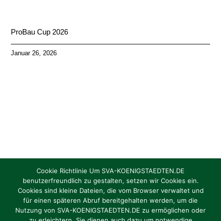
ProBau Cup 2026
Januar 26, 2026
Cookie Richtlinie Um SVA-KOENIGSTAEDTEN.DE
benutzerfreundlich zu gestalten, setzen wir Cookies ein.
Cookies sind kleine Dateien, die vom Browser verwaltet und
Torhüter/in gesucht Jahrgang 2012 / 2013
für einen späteren Abruf bereitgehalten werden, um die
Nutzung von SVA-KOENIGSTAEDTEN.DE zu ermöglichen oder
zu erleichtern. Sie dienen auch dazu um notwendige