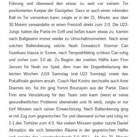
Führung und überwand den etwas zu weit vor seinem Tor
positionierten Keeper der Gastgeber. Dass er auch einen ruhenden
Ball im Tor versenken kann, zeigte er in der 21. Minute, aus über
30 Metern verwandelte er einen Freistoß direkt zum 2:0. Die U23-
Jungs hatten die Partie im Griff und ließen kaum etwas zu, kamen
nach Ballgewinn immer wieder zu Umschaltmomenten. Nach einer
solchen Balleroberung setzte Noah Grewatsch Stürmer Can
Guerbuez klasse in Szene, nach Tempodribbling schloss Can ruhig
und sicher zum 3:0 ab. Zu Beginn der zweiten Hälfte kam Finn
Jessen für Noah ins Spiel, dem man die Doppelbelastung der
letzten Wochen (U19 Samstag und U23 Sonntag) sowie das
Pokalfinale gestern ansah. Coach Ned Kostro wechselte auch Arne
Doerries ein, für ihn ging Yomni Bouzayen aus der Partie. Dass
Finn eine Verstärkung für das Team sein kann (wenn er seine
gesundheitlichen Probleme überwindet und fit wird), zeigte er nur
fünf Minuten nach seiner Einwechslung. Nach Balleroberung ging
er mit Zug zum gegnerischen Tor und überwand sicher und ruhig im
1-1 den Torhüter zum 4:0. Nur sieben Minuten später nutzte Daniel
Akmadzic die sich bietenden Räume in der gegnerischen Hälfte