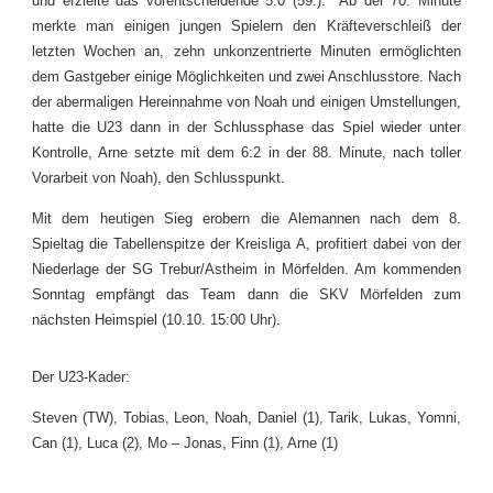
und erzielte das vorentscheidende 5:0 (59.). Ab der 70. Minute
merkte man einigen jungen Spielern den Kräfteverschleiß der
letzten Wochen an, zehn unkonzentrierte Minuten ermöglichten
dem Gastgeber einige Möglichkeiten und zwei Anschlusstore. Nach
der abermaligen Hereinnahme von Noah und einigen Umstellungen,
hatte die U23 dann in der Schlussphase das Spiel wieder unter
Kontrolle, Arne setzte mit dem 6:2 in der 88. Minute, nach toller
Vorarbeit von Noah), den Schlusspunkt.
Mit dem heutigen Sieg erobern die Alemannen nach dem 8.
Spieltag die Tabellenspitze der Kreisliga A, profitiert dabei von der
Niederlage der SG Trebur/Astheim in Mörfelden. Am kommenden
Sonntag empfängt das Team dann die SKV Mörfelden zum
nächsten Heimspiel (10.10. 15:00 Uhr).
Der U23-Kader:
Steven (TW), Tobias, Leon, Noah, Daniel (1), Tarik, Lukas, Yomni,
Can (1), Luca (2), Mo – Jonas, Finn (1), Arne (1)