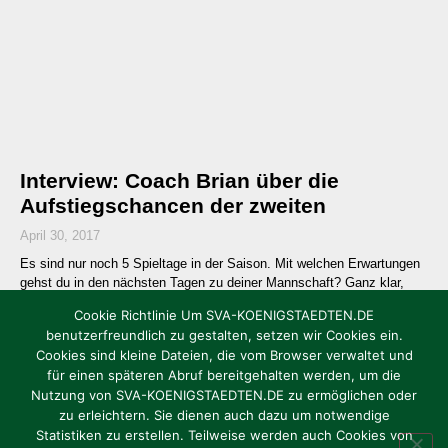
Interview: Coach Brian über die
Aufstiegschancen der zweiten
April 30, 2017
Es sind nur noch 5 Spieltage in der Saison. Mit welchen Erwartungen
gehst du in den nächsten Tagen zu deiner Mannschaft? Ganz klar,
dass wir
Cookie Richtlinie Um SVA-KOENIGSTAEDTEN.DE
Weiterlesen »
benutzerfreundlich zu gestalten, setzen wir Cookies ein.
1
2
3
4
5
Cookies sind kleine Dateien, die vom Browser verwaltet und
für einen späteren Abruf bereitgehalten werden, um die
Nutzung von SVA-KOENIGSTAEDTEN.DE zu ermöglichen oder
zu erleichtern. Sie dienen auch dazu um notwendige
Statistiken zu erstellen. Teilweise werden auch Cookies von